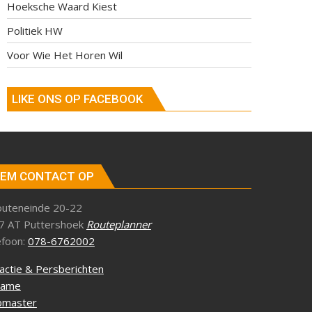
Hoeksche Waard Kiest
Politiek HW
Voor Wie Het Horen Wil
LIKE ONS OP FACEBOOK
EM CONTACT OP
outeneinde 20-22
7 AT Puttershoek
Routeplanner
efoon:
078-6762002
actie & Persberichten
lame
master