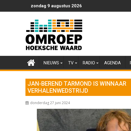
Ga
zondag 9 augustus 2026
naar
de
inhoud
NIEUWS
TV
RADIO
AGENDA
JAN-BEREND TARMOND IS WINNAAR
VERHALENWEDSTRIJD
donderdag 27 juni 2024