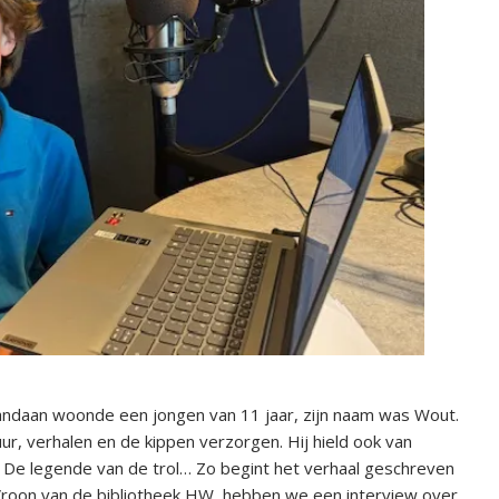
 vandaan woonde een jongen van 11 jaar, zijn naam was Wout.
uur, verhalen en de kippen verzorgen. Hij hield ook van
. De legende van de trol… Zo begint het verhaal geschreven
oon van de bibliotheek HW, hebben we een interview over