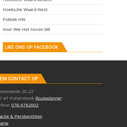
Hoeksche Waard Kiest
Politiek HW
Voor Wie Het Horen Wil
LIKE ONS OP FACEBOOK
EM CONTACT OP
outeneinde 20-22
7 AT Puttershoek
Routeplanner
efoon:
078-6762002
actie & Persberichten
lame