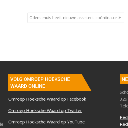
Odensehuis heeft nieuwe assistent-coördinator
VOLG OMROEP HOEKSCHE
NE
WAARD ONLINE
Sch
Omroep Hoeksche Waard op Facebook
329
Tel
Omroep Hoeksche Waard op Twitter
Red
Omroep Hoeksche Waard op YouTube
de
Rec