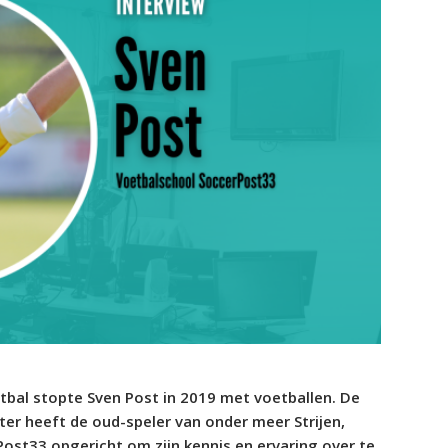
tbal stopte Sven Post in 2019 met voetballen. De
 later heeft de oud-speler van onder meer Strijen,
st33 opgericht om zijn kennis en ervaring over te