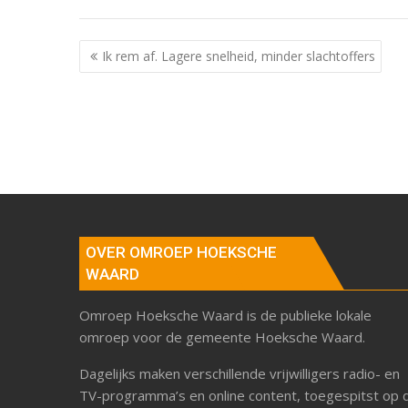
Berichtnavigatie
Ik rem af. Lagere snelheid, minder slachtoffers
OVER OMROEP HOEKSCHE
WAARD
Omroep Hoeksche Waard is de publieke lokale
omroep voor de gemeente Hoeksche Waard.
Dagelijks maken verschillende vrijwilligers radio- en
TV-programma’s en online content, toegespitst op 