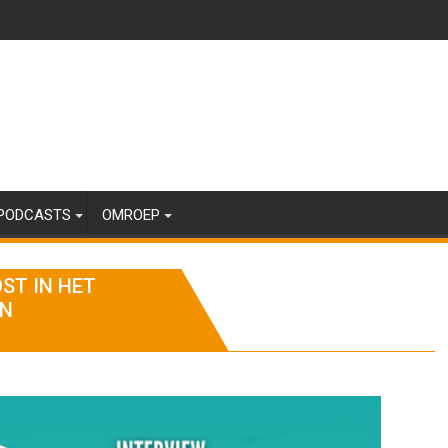
PODCASTS
OMROEP
ST IN HET
EN