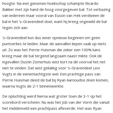
hoogte. Na een genomen hoekschop schampte Ricardo
Bakker met zijn hand de hoog voorgegeven bal. Tot verbazing
van iedereen maar vooral van Euson van Hek verdween de
bal in het ’s-Gravendeel doel, want hij kreeg ongewild de bal
tegen zich aan.
’s-Gravendeel kon dus weer opnieuw beginnen om geen
puntverlies te leiden. Maar de aanvallen liepen vaak op niets
uit. Zo was het Perrie Huisman die zeker een 100% kans
kreeg maar de bal tergend langzaam naast mikte. Ook de
ingevallen Dustin Zomerhuis wist kort na dit voorval het net
niet te vinden. Dat wist gelukkig voor ’s-Gravendeel Levi
Vugts in de eenentachtigste wel. Een prachtige pass van
Perrie Huisman deed de bal bij Ryan Aarnoudse doen komen,
waarna Vugts de 2-1 binnenwerkte.
De opluchting werd hierna wat groter toen de 3-1 op het
scorebord verscheen. Nu was het Job van der Vorm die vanuit
het middenveld een prachtpass afleverde. Het was Ryan