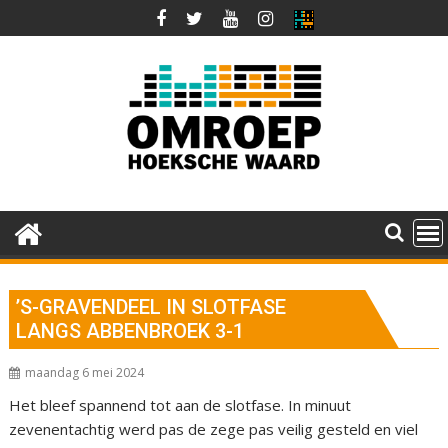
Ga
naar
de
inhoud
’S-GRAVENDEEL IN SLOTFASE
LANGS ABBENBROEK 3-1
maandag 6 mei 2024
Het bleef spannend tot aan de slotfase. In minuut
zevenentachtig werd pas de zege pas veilig gesteld en viel