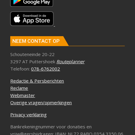
NEEM CONTACT OP
Schouteneinde 20-22
3297 AT Puttershoek
Routeplanner
Telefoon:
078-6762002
Redactie & Persberichten
Reclame
Webmaster
Overige vragen/opmerkingen
Privacy verklaring
Bankrekeningnummer voor donaties en
vrijwilligersbijdragen: IBAN: NL72 RABO 0354 3350 06