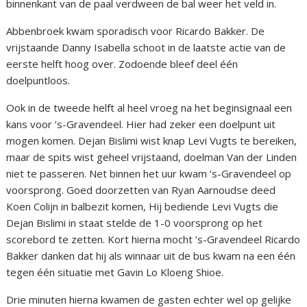
binnenkant van de paal verdween de bal weer het veld in.
Abbenbroek kwam sporadisch voor Ricardo Bakker. De
vrijstaande Danny Isabella schoot in de laatste actie van de
eerste helft hoog over. Zodoende bleef deel één
doelpuntloos.
Ook in de tweede helft al heel vroeg na het beginsignaal een
kans voor ’s-Gravendeel. Hier had zeker een doelpunt uit
mogen komen. Dejan Bislimi wist knap Levi Vugts te bereiken,
maar de spits wist geheel vrijstaand, doelman Van der Linden
niet te passeren. Net binnen het uur kwam ’s-Gravendeel op
voorsprong. Goed doorzetten van Ryan Aarnoudse deed
Koen Colijn in balbezit komen, Hij bediende Levi Vugts die
Dejan Bislimi in staat stelde de 1-0 voorsprong op het
scorebord te zetten. Kort hierna mocht ’s-Gravendeel Ricardo
Bakker danken dat hij als winnaar uit de bus kwam na een één
tegen één situatie met Gavin Lo Kloeng Shioe.
Drie minuten hierna kwamen de gasten echter wel op gelijke