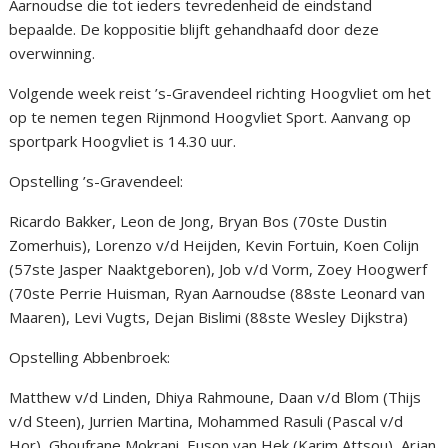
Aarnoudse die tot ieders tevredenheid de eindstand
bepaalde. De koppositie blijft gehandhaafd door deze
overwinning.
Volgende week reist ’s-Gravendeel richting Hoogvliet om het
op te nemen tegen Rijnmond Hoogvliet Sport. Aanvang op
sportpark Hoogvliet is 14.30 uur.
Opstelling ’s-Gravendeel:
Ricardo Bakker, Leon de Jong, Bryan Bos (70ste Dustin
Zomerhuis), Lorenzo v/d Heijden, Kevin Fortuin, Koen Colijn
(57ste Jasper Naaktgeboren), Job v/d Vorm, Zoey Hoogwerf
(70ste Perrie Huisman, Ryan Aarnoudse (88ste Leonard van
Maaren), Levi Vugts, Dejan Bislimi (88ste Wesley Dijkstra)
Opstelling Abbenbroek:
Matthew v/d Linden, Dhiya Rahmoune, Daan v/d Blom (Thijs
v/d Steen), Jurrien Martina, Mohammed Rasuli (Pascal v/d
Hor), Ghoufrane Mokrani, Euson van Hek (Karim Attsou), Arjan