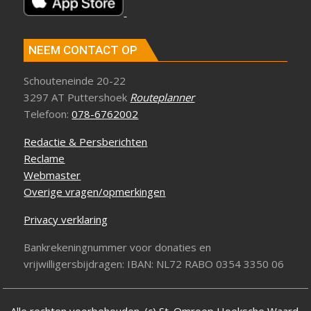
NEEM CONTACT OP
Schouteneinde 20-22
3297 AT Puttershoek
Routeplanner
Telefoon:
078-6762002
Redactie & Persberichten
Reclame
Webmaster
Overige vragen/opmerkingen
Privacy verklaring
Bankrekeningnummer voor donaties en
vrijwilligersbijdragen: IBAN: NL72 RABO 0354 3350 06
Alle rechten voorbehouden. (c) St. Omroep Hoeksche Waard.