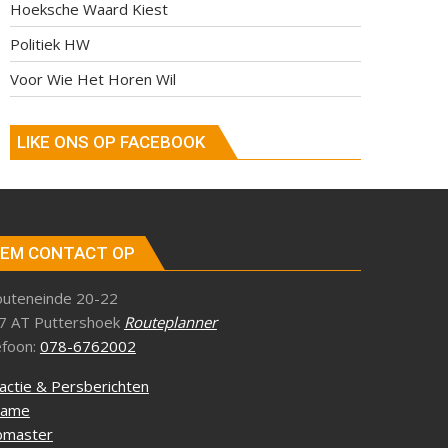
Hoeksche Waard Kiest
Politiek HW
Voor Wie Het Horen Wil
LIKE ONS OP FACEBOOK
EM CONTACT OP
outeneinde 20-22
7 AT Puttershoek
Routeplanner
efoon:
078-6762002
actie & Persberichten
lame
master