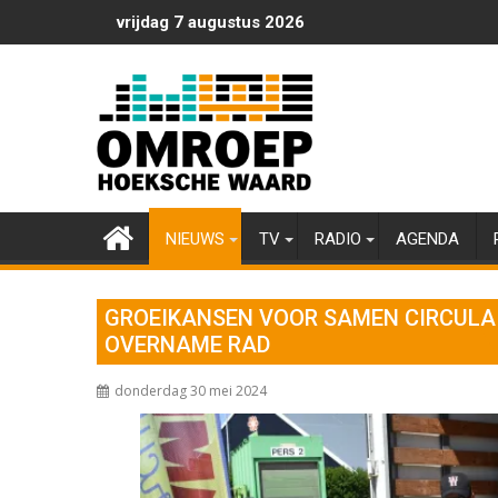
Ga
vrijdag 7 augustus 2026
naar
de
inhoud
NIEUWS
TV
RADIO
AGENDA
GROEIKANSEN VOOR SAMEN CIRCULA
OVERNAME RAD
donderdag 30 mei 2024