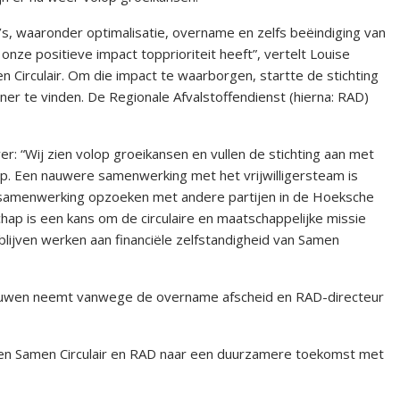
’s, waaronder optimalisatie, overname en zelfs beëindiging van
onze positieve impact topprioriteit heeft”, vertelt Louise
irculair. Om die impact te waarborgen, startte de stichting
r te vinden. De Regionale Afvalstoffendienst (hierna: RAD)
r: “Wij zien volop groeikansen en vullen de stichting aan met
. Een nauwere samenwerking met het vrijwilligersteam is
de samenwerking opzoeken met andere partijen in de Hoeksche
ap is een kans om de circulaire en maatschappelijke missie
lijven werken aan financiële zelfstandigheid van Samen
ouwen neemt vanwege de overname afscheid en RAD-directeur
ven Samen Circulair en RAD naar een duurzamere toekomst met