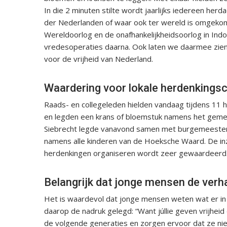
In die 2 minuten stilte wordt jaarlijks iedereen herdac
der Nederlanden of waar ook ter wereld is omgeko
Wereldoorlog en de onafhankelijkheidsoorlog in Indone
vredesoperaties daarna. Ook laten we daarmee zie
voor de vrijheid van Nederland.
Waardering voor lokale herdenkings
Raads- en collegeleden hielden vandaag tijdens 11
en legden een krans of bloemstuk namens het gem
Siebrecht legde vanavond samen met burgemeester 
namens alle kinderen van de Hoeksche Waard. De inz
herdenkingen organiseren wordt zeer gewaardeerd. 
Belangrijk dat jonge mensen de verh
Het is waardevol dat jonge mensen weten wat er in 
daarop de nadruk gelegd: “Want júllie geven vrijheid 
de volgende generaties en zorgen ervoor dat ze niet