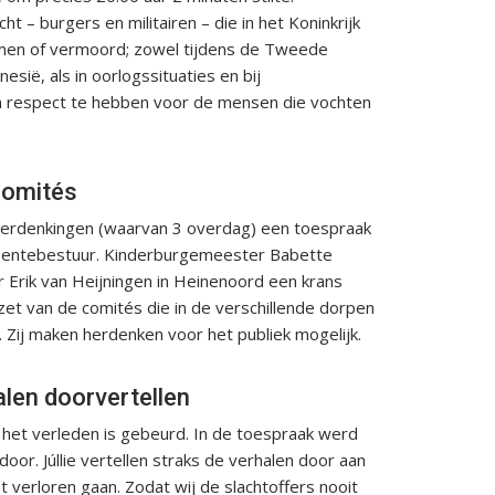
ht – burgers en militairen – die in het Koninkrijk
men of vermoord; zowel tijdens de Tweede
sië, als in oorlogssituaties en bij
n respect te hebben voor de mensen die vochten
comités
 herdenkingen (waarvan 3 overdag) een toespraak
eentebestuur. Kinderburgemeester Babette
Erik van Heijningen in Heinenoord een krans
et van de comités die in de verschillende dorpen
Zij maken herdenken voor het publiek mogelijk.
alen doorvertellen
het verleden is gebeurd. In de toespraak werd
door. Júllie vertellen straks de verhalen door aan
 verloren gaan. Zodat wij de slachtoffers nooit