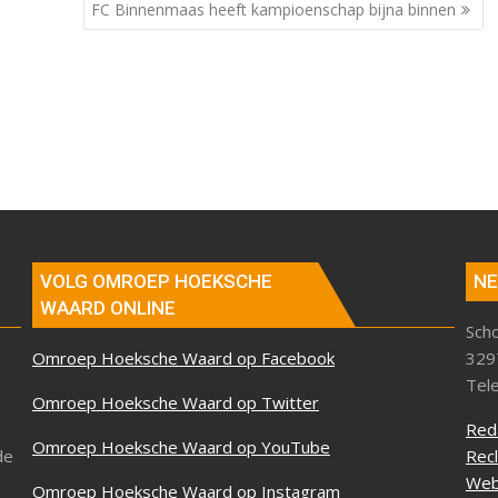
FC Binnenmaas heeft kampioenschap bijna binnen
VOLG OMROEP HOEKSCHE
NE
WAARD ONLINE
Sch
Omroep Hoeksche Waard op Facebook
329
Tel
Omroep Hoeksche Waard op Twitter
Red
Omroep Hoeksche Waard op YouTube
de
Rec
Web
Omroep Hoeksche Waard op Instagram