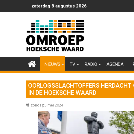
Ga
zaterdag 8 augustus 2026
naar
de
inhoud
NIEUWS
TV
RADIO
AGENDA
OORLOGSSLACHTOFFERS HERDACHT O
IN DE HOEKSCHE WAARD
zondag 5 mei 2024