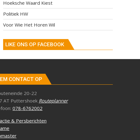
Hoeksche Waard Kiest
Politiek HW
Voor Wie Het Horen Wil
LIKE ONS OP FACEBOOK
EM CONTACT OP
outeneinde 20-22
7 AT Puttershoek
Routeplanner
efoon:
078-6762002
actie & Persberichten
lame
master