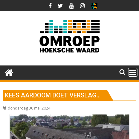
Ga
naar
de
inhoud
KEES AARDOOM DOET VERSLAG…
donderdag 30 mei 2024