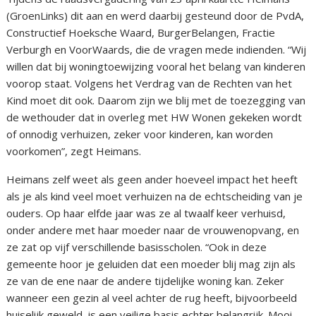
(GroenLinks) dit aan en werd daarbij gesteund door de PvdA,
Constructief Hoeksche Waard, BurgerBelangen, Fractie
Verburgh en VoorWaards, die de vragen mede indienden. “Wij
willen dat bij woningtoewijzing vooral het belang van kinderen
voorop staat. Volgens het Verdrag van de Rechten van het
Kind moet dit ook. Daarom zijn we blij met de toezegging van
de wethouder dat in overleg met HW Wonen gekeken wordt
of onnodig verhuizen, zeker voor kinderen, kan worden
voorkomen”, zegt Heimans.
Heimans zelf weet als geen ander hoeveel impact het heeft
als je als kind veel moet verhuizen na de echtscheiding van je
ouders. Op haar elfde jaar was ze al twaalf keer verhuisd,
onder andere met haar moeder naar de vrouwenopvang, en
ze zat op vijf verschillende basisscholen. “Ook in deze
gemeente hoor je geluiden dat een moeder blij mag zijn als
ze van de ene naar de andere tijdelijke woning kan. Zeker
wanneer een gezin al veel achter de rug heeft, bijvoorbeeld
huiselijk geweld, is een veilige basis echter belangrijk. Mooi