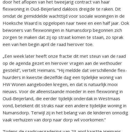
door het aflopen van het tweejarig contract van haar
flexwoning in Oud-Beijerland dakloos dreigde te raken. Dit
omdat de gemiddelde wachttijd voor sociale woningen in de
Hoeksche Waard is opgelopen naar twee en een half jaar. Ook
bewoners van flexwoningen in Numansdorp begonnen zich
zorgen te maken dat zij op straat komen te staan, zo sprak
een van hen begin april de raad hierover toe.
„Een week later heeft onze fractie dit met steun van de raad
op de agenda gezet en hierover vragen aan de wethouder
gesteld”, vertelt Heimans. “Hij meldde dat verschillende flex-
huurders in kwestie diezelfde dag een tijdelijke woning van
HW Wonen aangeboden kregen, en dat is natuurlijk mooi
nieuws. Voor de alleenstaande moeder in een flexwoning in
Oud-Beijerland, die eerder tijdelijk onderdak in Westmaas
vond, betekent dit straks naar een andere tijdelijke woning in
Numansdorp. Terwijl zij in het belang van de kinderen onnodig
vaak verhuizen van dorp naar dorp wil voorkomen.”
Tijdens de raadsvergadering van 23 april kaartte Heimans