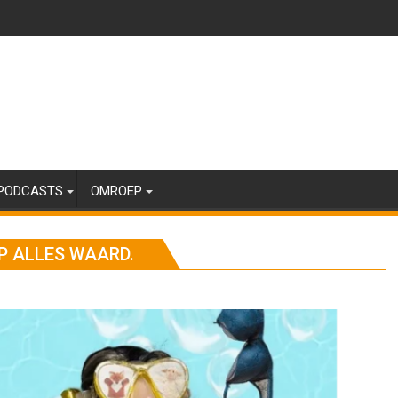
PODCASTS
OMROEP
P ALLES WAARD.