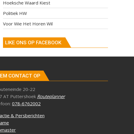
Hoeksche Waard Kiest
Politiek HW
Voor Wie Het Horen Wil
LIKE ONS OP FACEBOOK
EM CONTACT OP
outeneinde 20-22
7 AT Puttershoek
Routeplanner
efoon:
078-6762002
actie & Persberichten
lame
master