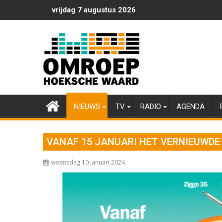
Ga
vrijdag 7 augustus 2026
naar
de
inhoud
NIEUWS
TV
RADIO
AGENDA
VANAF 15 JANUARI HET VERNIEUWDE
woensdag 10 januari 2024