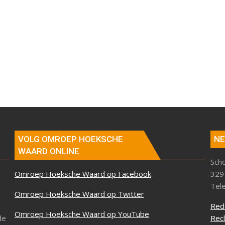
VOLG OMROEP HOEKSCHE
NE
WAARD ONLINE
Sch
Omroep Hoeksche Waard op Facebook
329
Tel
Omroep Hoeksche Waard op Twitter
Red
Omroep Hoeksche Waard op YouTube
de
Rec