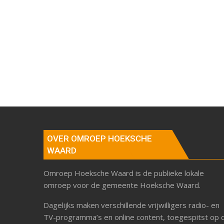
OVER OMROEP HOEKSCHE
WAARD
Omroep Hoeksche Waard is de publieke lokale
omroep voor de gemeente Hoeksche Waard.
Dagelijks maken verschillende vrijwilligers radio- en
TV-programma’s en online content, toegespitst op 