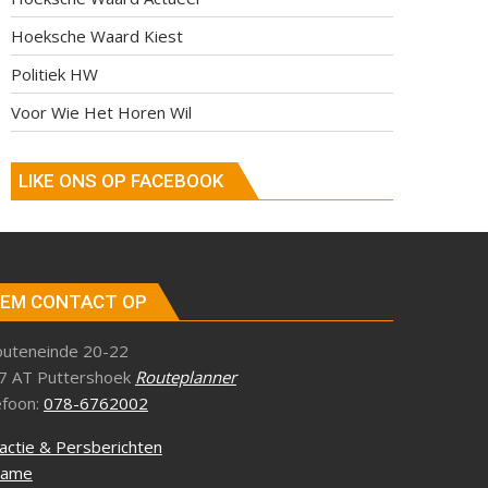
Hoeksche Waard Kiest
Politiek HW
Voor Wie Het Horen Wil
LIKE ONS OP FACEBOOK
EM CONTACT OP
outeneinde 20-22
7 AT Puttershoek
Routeplanner
efoon:
078-6762002
actie & Persberichten
lame