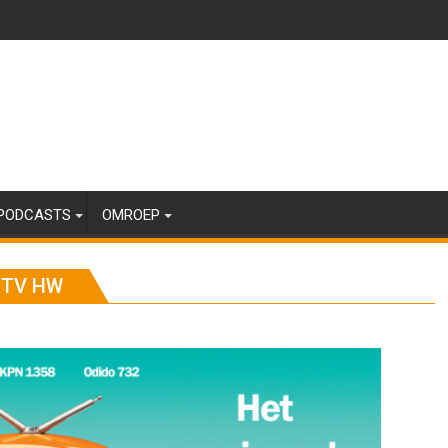
PODCASTS
OMROEP
 TV HW