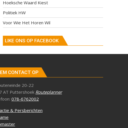
Hoeksche Waard Kiest
Politiek HW
Voor Wie Het Horen Wil
LIKE ONS OP FACEBOOK
EM CONTACT OP
outeneinde 20-22
7 AT Puttershoek
Routeplanner
efoon:
078-6762002
actie & Persberichten
lame
master