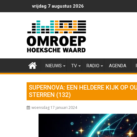
Ga
vrijdag 7 augustus 2026
naar
de
inhoud
NIEUWS
TV
RADIO
AGENDA
SUPERNOVA: EEN HELDERE KIJK OP O
STERREN (132)
woensdag 17 januari 2024