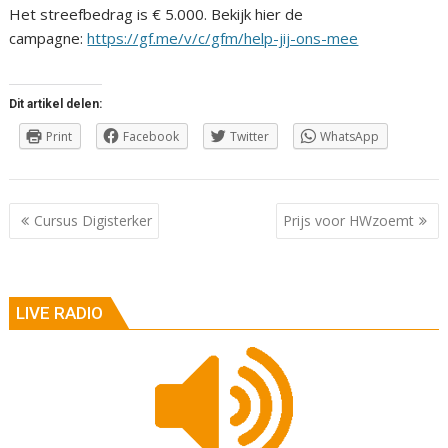
Het streefbedrag is € 5.000. Bekijk hier de
campagne:
https://gf.me/v/c/gfm/help-jij-ons-mee
Dit artikel delen:
Print
Facebook
Twitter
WhatsApp
Berichtnavigatie
Cursus Digisterker
Prijs voor HWzoemt
LIVE RADIO