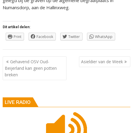
gelegd bij de graven op de algemene begraafplaats in
Numansdorp, aan de Hallinxweg.
Dit artikel delen:
Print
Facebook
Twitter
WhatsApp
Berichtnavigatie
Gehavend OSV Oud-
Asieldier van de Week
Beijerland kan geen potten
breken
LIVE RADIO