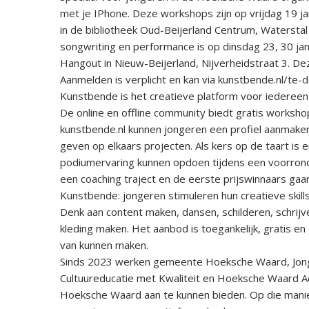
met je IPhone. Deze workshops zijn op vrijdag 19 jan
in de bibliotheek Oud-Beijerland Centrum, Watersta
songwriting en performance is op dinsdag 23, 30 janu
Hangout in Nieuw-Beijerland, Nijverheidstraat 3. De
Aanmelden is verplicht en kan via kunstbende.nl/te-
Kunstbende is het creatieve platform voor iedereen
De online en offline community biedt gratis worksh
kunstbende.nl kunnen jongeren een profiel aanmak
geven op elkaars projecten. Als kers op de taart is 
podiumervaring kunnen opdoen tijdens een voorronde 
een coaching traject en de eerste prijswinnaars gaan 
Kunstbende: jongeren stimuleren hun creatieve skill
Denk aan content maken, dansen, schilderen, schrijv
kleding maken. Het aanbod is toegankelijk, gratis en
van kunnen maken.
Sinds 2023 werken gemeente Hoeksche Waard, Jon
Cultuureducatie met Kwaliteit en Hoeksche Waard 
Hoeksche Waard aan te kunnen bieden. Op die manier 