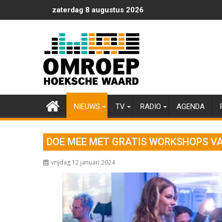
Ga
zaterdag 8 augustus 2026
naar
de
inhoud
NIEUWS
TV
RADIO
AGENDA
DOE MEE MET GRATIS WORKSHOPS V
vrijdag 12 januari 2024