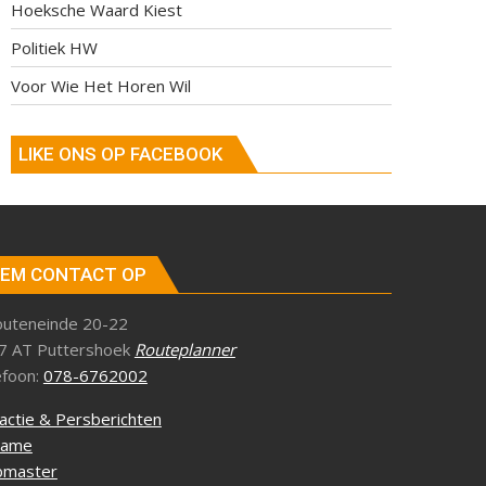
Hoeksche Waard Kiest
Politiek HW
Voor Wie Het Horen Wil
LIKE ONS OP FACEBOOK
EM CONTACT OP
outeneinde 20-22
7 AT Puttershoek
Routeplanner
efoon:
078-6762002
actie & Persberichten
lame
master