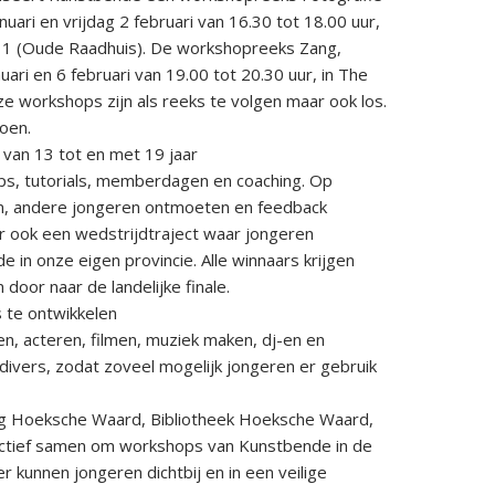
uari en vrijdag 2 februari van 16.30 tot 18.00 uur,
l 1 (Oude Raadhuis). De workshopreeks Zang,
ari en 6 februari van 19.00 tot 20.30 uur, in The
ze workshops zijn als reeks te volgen maar ook los.
doen.
 van 13 tot en met 19 jaar
ops, tutorials, memberdagen en coaching. Op
en, andere jongeren ontmoeten en feedback
er ook een wedstrijdtraject waar jongeren
in onze eigen provincie. Alle winnaars krijgen
door naar de landelijke finale.
s te ontwikkelen
en, acteren, filmen, muziek maken, dj-en en
 divers, zodat zoveel mogelijk jongeren er gebruik
g Hoeksche Waard, Bibliotheek Hoeksche Waard,
Actief samen om workshops van Kunstbende in de
kunnen jongeren dichtbij en in een veilige