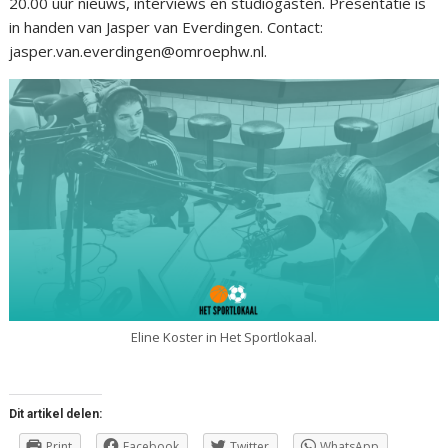
20.00 uur nieuws, interviews en studiogasten. Presentatie is
in handen van Jasper van Everdingen. Contact:
jasper.van.everdingen@omroephw.nl.
Eline Koster in Het Sportlokaal.
Dit artikel delen:
Print
Facebook
Twitter
WhatsApp