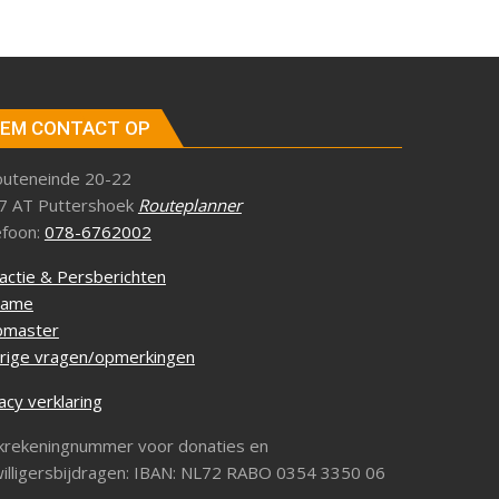
EM CONTACT OP
outeneinde 20-22
7 AT Puttershoek
Routeplanner
efoon:
078-6762002
actie & Persberichten
lame
master
rige vragen/opmerkingen
acy verklaring
krekeningnummer voor donaties en
willigersbijdragen: IBAN: NL72 RABO 0354 3350 06