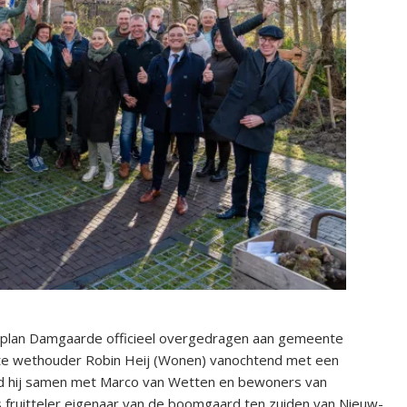
 plan Damgaarde officieel overgedragen aan gemeente
tte wethouder Robin Heij (Wonen) vanochtend met een
d hij samen met Marco van Wetten en bewoners van
 fruitteler eigenaar van de boomgaard ten zuiden van Nieuw-