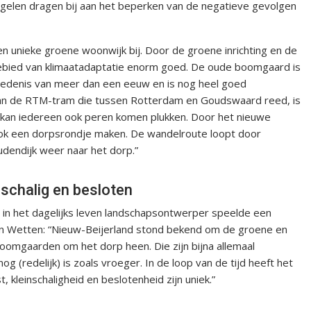
len dragen bij aan het beperken van de negatieve gevolgen
n unieke groene woonwijk bij. Door de groene inrichting en de
gebied van klimaatadaptatie enorm goed. De oude boomgaard is
hiedenis van meer dan een eeuw en is nog heel goed
 van de RTM-tram die tussen Rotterdam en Goudswaard reed, is
 kan iedereen ook peren komen plukken. Door het nieuwe
ok een dorpsrondje maken. De wandelroute loopt door
dendijk weer naar het dorp.”
nschalig en besloten
 in het dagelijks leven landschapsontwerper speelde een
Van Wetten: “Nieuw-Beijerland stond bekend om de groene en
boomgaarden om het dorp heen. Die zijn bijna allemaal
(redelijk) is zoals vroeger. In de loop van de tijd heeft het
 kleinschaligheid en beslotenheid zijn uniek.”