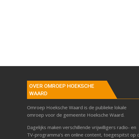
OVER OMROEP HOEKSCHE
WAARD
Omroep Hoeksche Waard is de publieke lokale
omroep voor de gemeente Hoeksche Waard.
Dagelijks maken verschillende vrijwilligers radio- en
TV-programma’s en online content, toegespitst op 