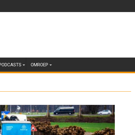
PODCASTS
OMROEP