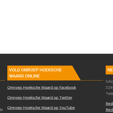
VOLG OMROEP HOEKSCHE
NE
WAARD ONLINE
Sch
Omroep Hoeksche Waard op Facebook
329
Tel
Omroep Hoeksche Waard op Twitter
Red
Omroep Hoeksche Waard op YouTube
de
Rec