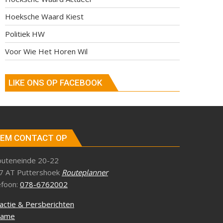
Hoeksche Waard Kiest
Politiek HW
Voor Wie Het Horen Wil
LIKE ONS OP FACEBOOK
EM CONTACT OP
outeneinde 20-22
7 AT Puttershoek
Routeplanner
efoon:
078-6762002
actie & Persberichten
lame