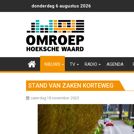
Ga
donderdag 6 augustus 2026
naar
de
inhoud
NIEUWS
TV
RADIO
AGENDA
STAND VAN ZAKEN KORTEWEG
zaterdag 18 november 2023