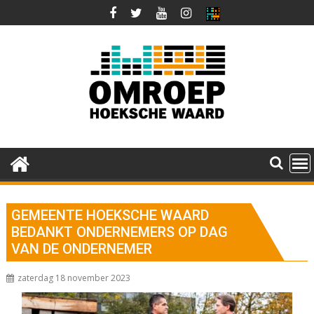
Ga
naar
de
inhoud
GEMEENTE HOEKSCHE WAARD
BEDANKT ONDERNEMERS OP DAG
VAN DE ONDERNEMER
zaterdag 18 november 2023