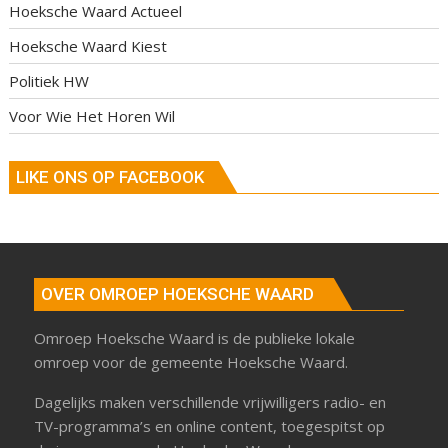
Hoeksche Waard Actueel
Hoeksche Waard Kiest
Politiek HW
Voor Wie Het Horen Wil
LIKE ONS OP FACEBOOK
OVER OMROEP HOEKSCHE WAARD
Omroep Hoeksche Waard is de publieke lokale
omroep voor de gemeente Hoeksche Waard.
Dagelijks maken verschillende vrijwilligers radio- en
TV-programma’s en online content, toegespitst op