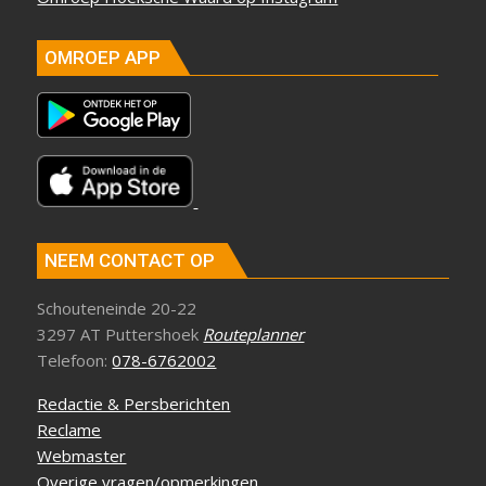
OMROEP APP
NEEM CONTACT OP
Schouteneinde 20-22
3297 AT Puttershoek
Routeplanner
Telefoon:
078-6762002
Redactie & Persberichten
Reclame
Webmaster
Overige vragen/opmerkingen