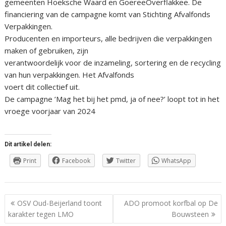
gemeenten Hoeksche Waard en GoereeOverflakkee. De
financiering van de campagne komt van Stichting Afvalfonds
Verpakkingen.
Producenten en importeurs, alle bedrijven die verpakkingen
maken of gebruiken, zijn
verantwoordelijk voor de inzameling, sortering en de recycling
van hun verpakkingen. Het Afvalfonds
voert dit collectief uit.
De campagne ’Mag het bij het pmd, ja of nee?’ loopt tot in het
vroege voorjaar van 2024
Dit artikel delen:
Print
Facebook
Twitter
WhatsApp
Berichtnavigatie
OSV Oud-Beijerland toont
ADO promoot korfbal op De
karakter tegen LMO
Bouwsteen