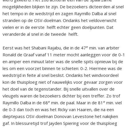
mogelijkheden blijken te zijn. De bezoekers dicteerden al snel
het tempo in de wedstrijd en zagen Raymillo Dalba al snel
stranden op de OSV-doelman. Ondanks het veldoverwicht
vielen er in de eerste helft echter geen doelpunten. Dat
veranderde al snel in de tweede helft.
e
Eerst was het Shabani Rajabu, die in de 47
min. van arbiter
Ronald de Graaf vanaf 11 meter mocht aanleggen voor de 0-1
en amper een minuut later was de snelle spits opnieuw bij de
les om een voorzet binnen te schieten: 0-2. Hiermee was de
wedstrijd in feite al snel beslist. Ondanks het windvoordeel
kon de thuisploeg niet of nauwelijks voor gevaar zorgen voor
het doel van de tegenstander. Bij snelle uitvallen over de
vleugels waren de bezoekers dichter bij een treffer. Zo trof
e
e
Raymillo Dalba in de 68
min. de paal. Maar in de 81
min. viel
de 0-3 dan toch en was het Ricky van Haaren, die na een
dieptepass OSV-doelman Donovan Levestone het nakijken
gaf. In blessuretijd trof Jayden Spiering voor de thuisploeg