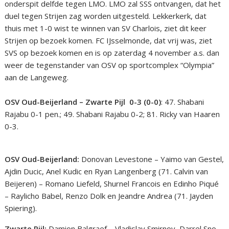
onderspit delfde tegen LMO. LMO zal SSS ontvangen, dat het
duel tegen Strijen zag worden uitgesteld. Lekkerkerk, dat
thuis met 1-0 wist te winnen van SV Charlois, ziet dit keer
Strijen op bezoek komen. FC IJsselmonde, dat vrij was, ziet
SVS op bezoek komen en is op zaterdag 4 november a.s. dan
weer de tegenstander van OSV op sportcomplex “Olympia”
aan de Langeweg.
OSV Oud-Beijerland – Zwarte Pijl 0-3 (0-0)
: 47. Shabani
Rajabu 0-1 pen.; 49. Shabani Rajabu 0-2; 81. Ricky van Haaren
0-3.
OSV Oud-Beijerland:
Donovan Levestone – Yaimo van Gestel,
Ajdin Ducic, Anel Kudic en Ryan Langenberg (71. Calvin van
Beijeren) – Romano Liefeld, Shurnel Francois en Edinho Piqué
– Raylicho Babel, Renzo Dolk en Jeandre Andrea (71. Jayden
Spiering).
Zwarte Pijl:
Damion Balgraef – Vladislav Smirnov, Darrel Sno,