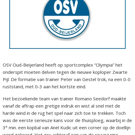
OSV Oud-Beijerland heeft op sportcomplex “Olympia” het
onderspit moeten delven tegen de nieuwe koploper Zwarte
Pijl. De formatie van trainer Peter van Gestel trok, na een 0-0
ruststand, met 0-3 aan het kortste eind.
Het bezoekende team van trainer Romano Seedorf maakte
vanaf de aftrap een gretige indruk en wist al snel met de
harde wind in de rug het spel naar zich toe te trekken. Toch
was de eerste serieuze kans voor de thuisploeg, waarbij in de
e
3
min. een kopbal van Anel Kudic uit een corner op de doellijn
werd gekeerd. Het zou achteraf een van de spaarzame