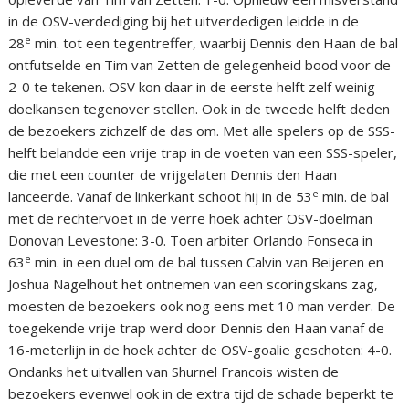
in de OSV-verdediging bij het uitverdedigen leidde in de
e
28
min. tot een tegentreffer, waarbij Dennis den Haan de bal
ontfutselde en Tim van Zetten de gelegenheid bood voor de
2-0 te tekenen. OSV kon daar in de eerste helft zelf weinig
doelkansen tegenover stellen. Ook in de tweede helft deden
de bezoekers zichzelf de das om. Met alle spelers op de SSS-
helft belandde een vrije trap in de voeten van een SSS-speler,
die met een counter de vrijgelaten Dennis den Haan
e
lanceerde. Vanaf de linkerkant schoot hij in de 53
min. de bal
met de rechtervoet in de verre hoek achter OSV-doelman
Donovan Levestone: 3-0. Toen arbiter Orlando Fonseca in
e
63
min. in een duel om de bal tussen Calvin van Beijeren en
Joshua Nagelhout het ontnemen van een scoringskans zag,
moesten de bezoekers ook nog eens met 10 man verder. De
toegekende vrije trap werd door Dennis den Haan vanaf de
16-meterlijn in de hoek achter de OSV-goalie geschoten: 4-0.
Ondanks het uitvallen van Shurnel Francois wisten de
bezoekers evenwel ook in de extra tijd de schade beperkt te