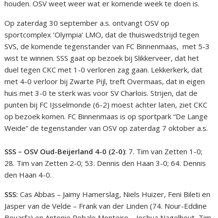
houden. OSV weet weer wat er komende week te doen is.
Op zaterdag 30 september a.s. ontvangt OSV op
sportcomplex ‘Olympia’ LMO, dat de thuiswedstrijd tegen
SVS, de komende tegenstander van FC Binnenmaas, met 5-3
wist te winnen. SSS gaat op bezoek bij Slikkerveer, dat het
duel tegen CKC met 1-0 verloren zag gaan. Lekkerkerk, dat
met 4-0 verloor bij Zwarte Pijl, treft Overmaas, dat in eigen
huis met 3-0 te sterk was voor SV Charlois. Strijen, dat de
punten bij FC IJsselmonde (6-2) moest achter laten, ziet CKC
op bezoek komen. FC Binnenmaas is op sportpark “De Lange
Weide” de tegenstander van OSV op zaterdag 7 oktober a.s.
SSS – OSV Oud-Beijerland 4-0 (2-0)
: 7. Tim van Zetten 1-0;
28. Tim van Zetten 2-0; 53. Dennis den Haan 3-0; 64. Dennis
den Haan 4-0.
SSS:
Cas Abbas – Jaimy Hamerslag, Niels Huizer, Feni Bileti en
Jasper van de Velde – Frank van der Linden (74. Nour-Eddine
Bouarfa) en Antonie Robalo Monteiro – Joshua Nagelhout, Tim