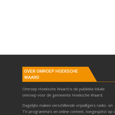
OVER OMROEP HOEKSCHE
WAARD
Omroep Hoeksche Waard is de publieke lokale
omroep voor de gemeente Hoeksche Waard.
Dagelijks maken verschillende vrijwilligers radio- en
TV-programma’s en online content, toegespitst op 