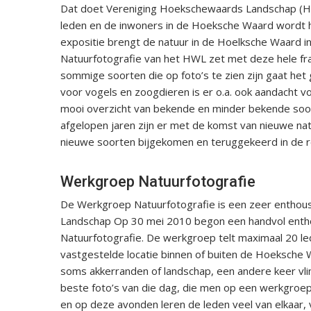
Dat doet Vereniging Hoekschewaards Landschap (HWL) 
leden en de inwoners in de Hoeksche Waard wordt het
expositie brengt de natuur in de Hoelksche Waard i
Natuurfotografie van het HWL zet met deze hele fraa
sommige soorten die op foto’s te zien zijn gaat het 
voor vogels en zoogdieren is er o.a. ook aandacht voo
mooi overzicht van bekende en minder bekende soor
afgelopen jaren zijn er met de komst van nieuwe n
nieuwe soorten bijgekomen en teruggekeerd in de r
Werkgroep Natuurfotografie
De Werkgroep Natuurfotografie is een zeer enthou
Landschap Op 30 mei 2010 begon een handvol enth
Natuurfotografie. De werkgroep telt maximaal 20 l
vastgestelde locatie binnen of buiten de Hoeksche 
soms akkerranden of landschap, een andere keer vlind
beste foto’s van die dag, die men op een werkgroe
en op deze avonden leren de leden veel van elkaar, 