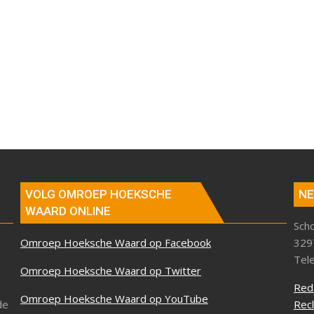
VOLG OMROEP HOEKSCHE
NE
WAARD ONLINE
Sch
Omroep Hoeksche Waard op Facebook
329
Tel
Omroep Hoeksche Waard op Twitter
Red
Omroep Hoeksche Waard op YouTube
de
Rec