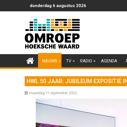
Ga
donderdag 6 augustus 2026
naar
de
inhoud
NIEUWS
TV
RADIO
AGENDA
HWL 50 JAAR: JUBILEUM EXPOSITIE I
maandag 11 september 2023