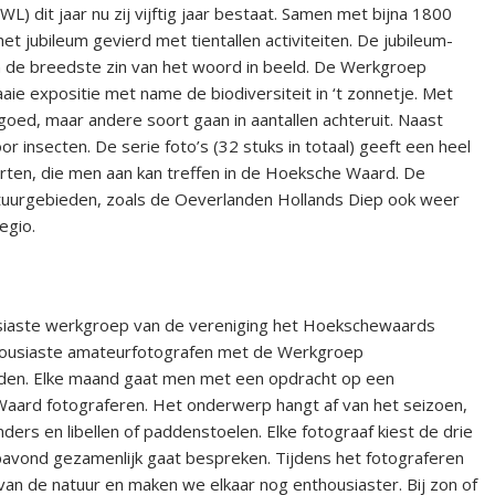
dit jaar nu zij vijftig jaar bestaat. Samen met bijna 1800
 jubileum gevierd met tientallen activiteiten. De jubileum-
n de breedste zin van het woord in beeld. De Werkgroep
ie expositie met name de biodiversiteit in ‘t zonnetje. Met
goed, maar andere soort gaan in aantallen achteruit. Naast
r insecten. De serie foto’s (32 stuks in totaal) geeft een heel
ten, die men aan kan treffen in de Hoeksche Waard. De
atuurgebieden, zoals de Oeverlanden Hollands Diep ook weer
egio.
siaste werkgroep van de vereniging het Hoekschewaards
ousiaste amateurfotografen met de Werkgroep
eden. Elke maand gaat men met een opdracht op een
Waard fotograferen. Het onderwerp hangt af van het seizoen,
ers en libellen of paddenstoelen. Elke fotograaf kiest de drie
pavond gezamenlijk gaat bespreken. Tijdens het fotograferen
van de natuur en maken we elkaar nog enthousiaster. Bij zon of