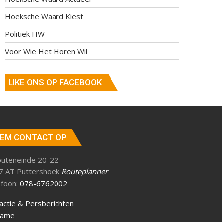
Hoeksche Waard Kiest
Politiek HW
Voor Wie Het Horen Wil
LIKE ONS OP FACEBOOK
EM CONTACT OP
outeneinde 20-22
7 AT Puttershoek
Routeplanner
efoon:
078-6762002
actie & Persberichten
lame