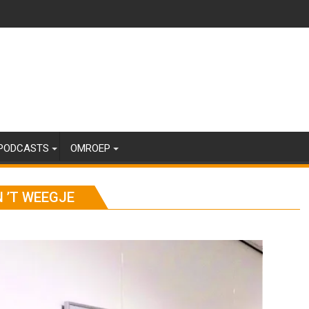
PODCASTS
OMROEP
N ’T WEEGJE