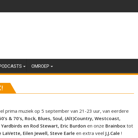
PODCASTS
OMROEP
!
el prima muziek op 5 september van 21-23 uur, van eerdere
0’s & 70’s, Rock, Blues, Soul, (Alt)Country, Westcoast,
 Yardbirds en Rod Stewart, Eric Burdon
en onze
Brainbox
tot
LaVette, Eilen Jewell, Steve Earle
en extra veel
J.J.Cale
!