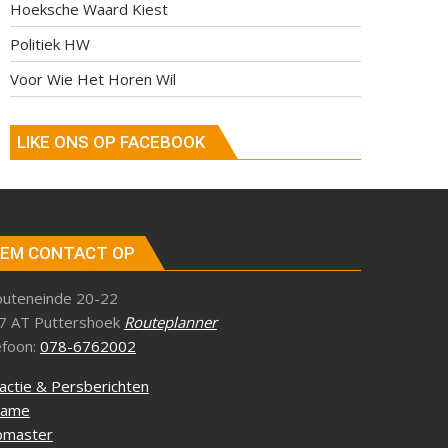
Hoeksche Waard Kiest
Politiek HW
Voor Wie Het Horen Wil
LIKE ONS OP FACEBOOK
EM CONTACT OP
outeneinde 20-22
7 AT Puttershoek
Routeplanner
efoon:
078-6762002
actie & Persberichten
lame
master