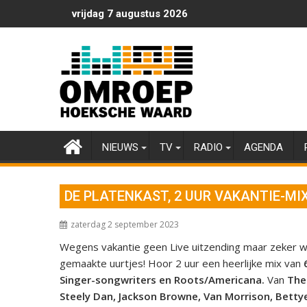
Ga
vrijdag 7 augustus 2026
naar
de
inhoud
NIEUWS
TV
RADIO
AGENDA
DE PLATENKAST, 2 UUR VAKANTIE-MIX
zaterdag 2 september 2023
Wegens vakantie geen Live uitzending maar zeker w
gemaakte uurtjes! Hoor 2 uur een heerlijke mix van
6
Singer-songwriters en Roots/Americana.
Van
The
Steely Dan, Jackson Browne, Van Morrison, Bettye 