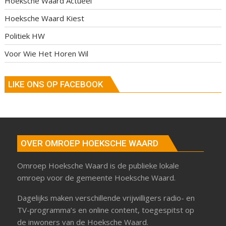
Hoeksche Waard Actueel
Hoeksche Waard Kiest
Politiek HW
Voor Wie Het Horen Wil
LIKE ONS OP FACEBOOK
OVER OMROEP HOEKSCHE WAARD
Omroep Hoeksche Waard is de publieke lokale
omroep voor de gemeente Hoeksche Waard.
Dagelijks maken verschillende vrijwilligers radio- en
TV-programma’s en online content, toegespitst op
de inwoners van de Hoeksche Waard.