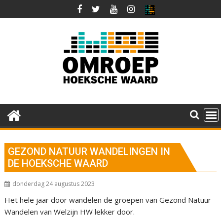
Ga
naar
de
inhoud
GEZOND NATUUR WANDELINGEN IN
DE HOEKSCHE WAARD
donderdag 24 augustus 2023
Het hele jaar door wandelen de groepen van Gezond Natuur
Wandelen van Welzijn HW lekker door.