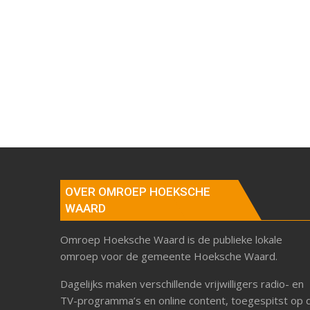
OVER OMROEP HOEKSCHE
WAARD
Omroep Hoeksche Waard is de publieke lokale
omroep voor de gemeente Hoeksche Waard.
Dagelijks maken verschillende vrijwilligers radio- en
TV-programma’s en online content, toegespitst op 