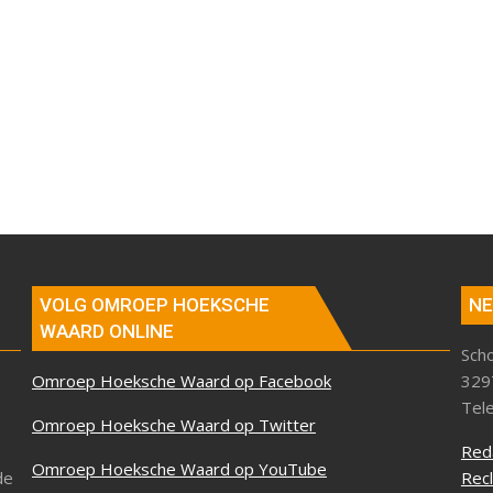
VOLG OMROEP HOEKSCHE
NE
WAARD ONLINE
Sch
Omroep Hoeksche Waard op Facebook
329
Tel
Omroep Hoeksche Waard op Twitter
Red
Omroep Hoeksche Waard op YouTube
de
Rec