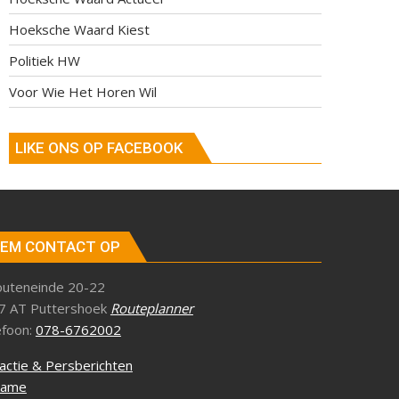
Hoeksche Waard Kiest
Politiek HW
Voor Wie Het Horen Wil
LIKE ONS OP FACEBOOK
EM CONTACT OP
outeneinde 20-22
7 AT Puttershoek
Routeplanner
efoon:
078-6762002
actie & Persberichten
lame