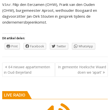
V.l.n.r. Filip den Eerzamen (OHW), Frank van den Ouden
(OHW), burgemeester Aproot, wethouder Boogaard en
dagvoorzitter Jan-Dirk Stouten in gesprek tijdens de
ondernemersbijeenkomst.
Dit artikel delen:
Print
Facebook
Twitter
WhatsApp
Berichtnavigatie
64 nieuwe appartementen
In gemeente Hoeksche Waard
in Oud-Beijerland
doen we ‘apart’
LIVE RADIO