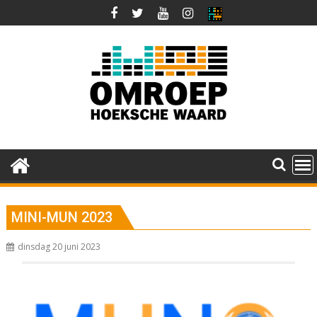
Ga
naar
de
inhoud
MINI-MUN 2023
dinsdag 20 juni 2023