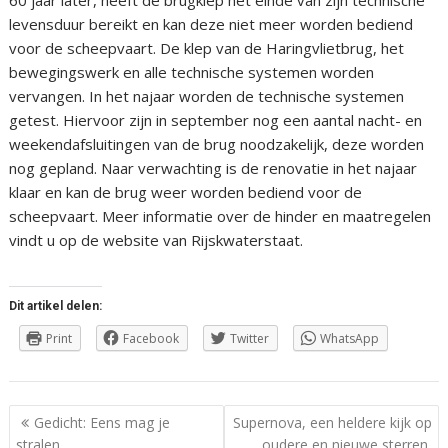
60 jaar later, heeft de brugklep het einde van zijn technische
levensduur bereikt en kan deze niet meer worden bediend
voor de scheepvaart. De klep van de Haringvlietbrug, het
bewegingswerk en alle technische systemen worden
vervangen. In het najaar worden de technische systemen
getest. Hiervoor zijn in september nog een aantal nacht- en
weekendafsluitingen van de brug noodzakelijk, deze worden
nog gepland. Naar verwachting is de renovatie in het najaar
klaar en kan de brug weer worden bediend voor de
scheepvaart. Meer informatie over de hinder en maatregelen
vindt u op de website van Rijskwaterstaat.
Dit artikel delen:
Print
Facebook
Twitter
WhatsApp
Berichtnavigatie
Gedicht: Eens mag je
Supernova, een heldere kijk op
stralen
oudere en nieuwe sterren,