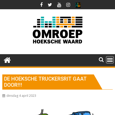
Ga
naar
de
inhoud
DE HOEKSCHE TRUCKERSRIT GAAT
DOOR!!!
dinsdag 4 april 2023