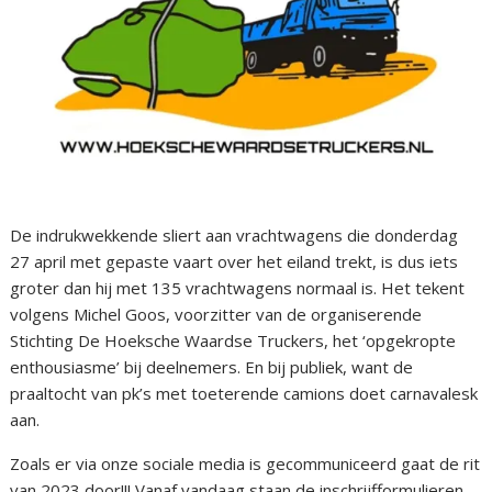
De indrukwekkende sliert aan vrachtwagens die donderdag
27 april met gepaste vaart over het eiland trekt, is dus iets
groter dan hij met 135 vrachtwagens normaal is. Het tekent
volgens Michel Goos, voorzitter van de organiserende
Stichting De Hoeksche Waardse Truckers, het ‘opgekropte
enthousiasme’ bij deelnemers. En bij publiek, want de
praaltocht van pk’s met toeterende camions doet carnavalesk
aan.
Zoals er via onze sociale media is gecommuniceerd gaat de rit
van 2023 door!!! Vanaf vandaag staan de inschrijfformulieren