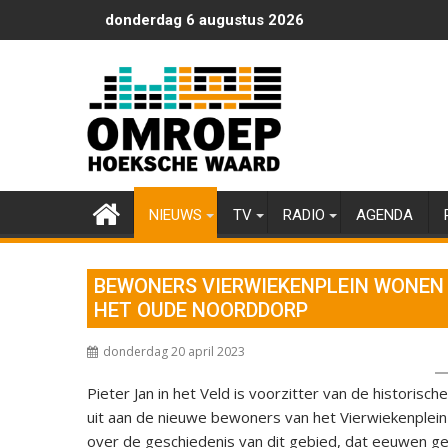
Ga
donderdag 6 augustus 2026
naar
de
inhoud
NIEUWS
TV
RADIO
AGENDA
BEWONERS VIERWIEKENPLEIN WONEN 
HET OUDE NOORDDORP
donderdag 20 april 2023
Pieter Jan in het Veld is voorzitter van de historisc
uit aan de nieuwe bewoners van het Vierwiekenplein
over de geschiedenis van dit gebied, dat eeuwen g