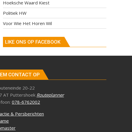
Hoeksche Waard Kiest
Politiek HW
Voor Wie Het Horen Wil
LIKE ONS OP FACEBOOK
EM CONTACT OP
outeneinde 20-22
7 AT Puttershoek
Routeplanner
efoon:
078-6762002
actie & Persberichten
lame
master