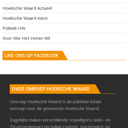
Hoeksche Waard Actueel
Hoeksche Waard Kiest
Politiek HW
Voor Wie Het Horen Wil
LIKE ONS OP FACEBOOK
OVER OMROEP HOEKSCHE WAARD
Omroep Hoeksche Waard is de publieke lokale
omroep voor de gemeente Hoeksche Waard.
Dagelijks maken verschillende vrijwilligers radio- en
TV-programma’s en online content, toegespitst op