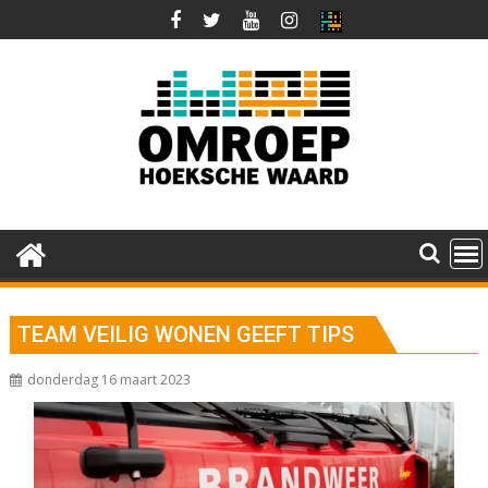
Ga
naar
de
inhoud
TEAM VEILIG WONEN GEEFT TIPS
donderdag 16 maart 2023