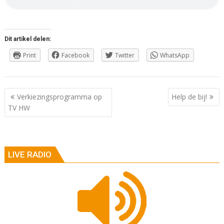
Dit artikel delen:
Print
Facebook
Twitter
WhatsApp
Berichtnavigatie
Verkiezingsprogramma op
Help de bij!
TV HW
LIVE RADIO