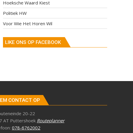
Hoeksche Waard Kiest
Politiek HW
Voor Wie Het Horen Wil
LIKE ONS OP FACEBOOK
EM CONTACT OP
outeneinde 20-22
7 AT Puttershoek
Routeplanner
efoon:
078-6762002