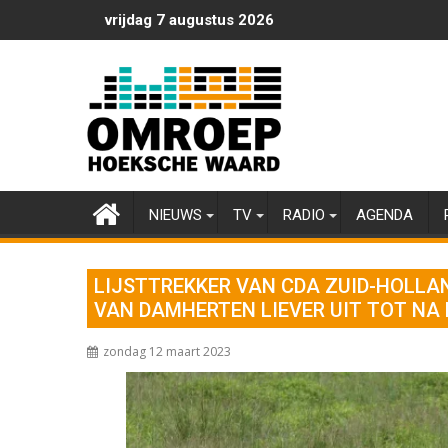
Ga
vrijdag 7 augustus 2026
naar
de
inhoud
NIEUWS
TV
RADIO
AGENDA
LIJSTTREKKER VAN CDA ZUID-HOLLA
VAN DAMHERTEN LIEVER UIT TOT NA 
zondag 12 maart 2023