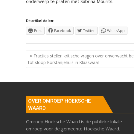
onderwerp te praten met Sabrina Mourits.
Dit artikel delen:
Print
Facebook
Twitter
WhatsApp
Berichtnavigatie
Fracties stellen kritische vragen over onverwacht bes
tot sloop Korstanjehuis in Klaaswaal
OVER OMROEP HOEKSCHE
WAARD
Omroep Hoeksche Waard is de publieke lokale
omroep voor de gemeente Hoeksche Waard.