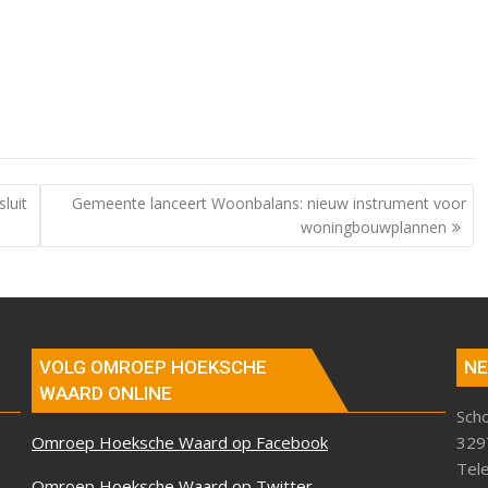
luit
Gemeente lanceert Woonbalans: nieuw instrument voor
woningbouwplannen
VOLG OMROEP HOEKSCHE
NE
WAARD ONLINE
Sch
Omroep Hoeksche Waard op Facebook
329
Tel
Omroep Hoeksche Waard op Twitter