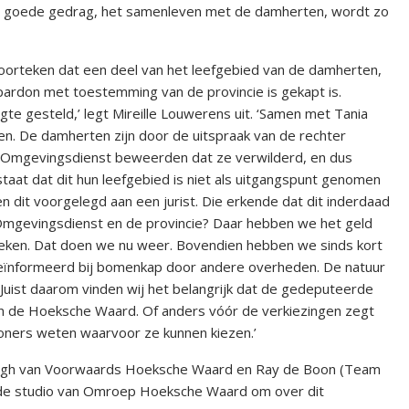
n goede gedrag, het samenleven met de damherten, wordt zo
oorteken dat een deel van het leefgebied van de damherten,
pardon met toestemming van de provincie is gekapt is.
te gesteld,’ legt Mireille Louwerens uit. ‘Samen met Tania
en. De damherten zijn door de uitspraak van de rechter
e Omgevingsdienst beweerden dat ze verwilderd, en dus
taat dat dit hun leefgebied is niet als uitgangspunt genomen
n dit voorgelegd aan een jurist. Die erkende dat dit inderdaad
 Omgevingsdienst en de provincie? Daar hebben we het geld
eken. Dat doen we nu weer. Bovendien hebben we sinds kort
geïnformeerd bij bomenkap door andere overheden. De natuur
 Juist daarom vinden wij het belangrijk dat de gedeputeerde
an de Hoeksche Waard. Of anders vóór de verkiezingen zegt
nwoners weten waarvoor ze kunnen kiezen.’
singh van Voorwaards Hoeksche Waard en Ray de Boon (Team
e studio van Omroep Hoeksche Waard om over dit