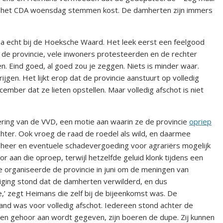
uit het CDA woensdag stemmen kost. De damherten zijn immers
a echt bij de Hoeksche Waard. Het leek eerst een feelgood
 de provincie, vele inwoners protesteerden en de rechter
n. Eind goed, al goed zou je zeggen. Niets is minder waar.
ijgen. Het lijkt erop dat de provincie aanstuurt op volledig
ecember dat ze lieten opstellen. Maar volledig afschot is niet
ring van de VVD, een motie aan waarin ze de provincie
opriep
chter. Ook vroeg de raad de roedel als wild, en daarmee
beheer en eventuele schadevergoeding voor agrariërs mogelijk
 aan die oproep, terwijl hetzelfde geluid klonk tijdens een
organiseerde de provincie in juni om de meningen van
odiging stond dat de damherten verwilderd, en dus
e,’ zegt Heimans die zelf bij de bijeenkomst was. De
d was voor volledig afschot. Iedereen stond achter de
en gehoor aan wordt gegeven, zijn boeren de dupe. Zij kunnen