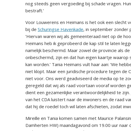
nog steeds geen vergoeding bij schade vragen. Hu
bestraft.’
Voor Louwerens en Heimans is het ook een slecht v
bij de
Schuringse Havenkade
, in september zonder 
‘Hiervan waren wij als gemeenteraad niet op de hoog
Heimans heb ik geprobeerd de kap stil te laten legg
namelijk beschermd. Maar zowel de provincie als d
onbeschermd, zijn en dat hun eigen kaartje waarop s
kan worden.’ Tania Heimans vult haar aan: ‘We hebbe
niet klopt. Maar een juridische procedure tegen de
niet voor. Ons werd geadviseerd de media op te zo
geregeld dat wij als raad voortaan vooraf worden 
dient een gezamenlijke verantwoordelijkheid te zijn.
van het CDA luistert naar de inwoners en de raad v
dat hij de roedel toch wil laten afschieten, zodat i
Mireille en Tania komen samen met Maurice Palan
Damherten HW) maandagavond om 19.00 uur naar d