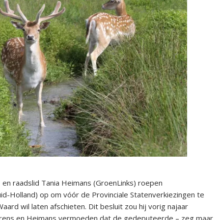
 en raadslid Tania Heimans (GroenLinks) roepen
id-Holland) op om vóór de Provinciale Statenverkiezingen te
rd wil laten afschieten. Dit besluit zou hij vorig najaar
werens en Heimans vermoeden dat de gedeputeerde – zeg maar