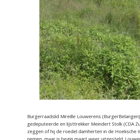
Burgerraadslid Mireille Louwerens (BurgerBelangen)
gedeputeerde en lijsttrekker Meindert Stolk (CDA Zu
zeggen of hij de roedel damherten in de Hoeksche Waa
nemen, maar is begin maart weer uitgesteld. Lou