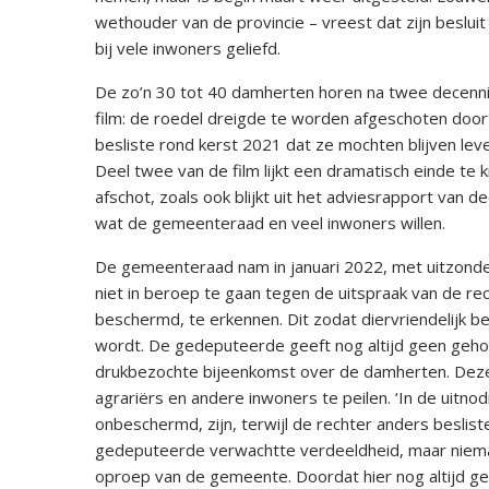
wethouder van de provincie – vreest dat zijn besl
bij vele inwoners geliefd.
De zo’n 30 tot 40 damherten horen na twee decenni
film: de roedel dreigde te worden afgeschoten door
besliste rond kerst 2021 dat ze mochten blijven leve
Deel twee van de film lijkt een dramatisch einde te kr
afschot, zoals ook blijkt uit het adviesrapport van d
wat de gemeenteraad en veel inwoners willen.
De gemeenteraad nam in januari 2022, met uitzonde
niet in beroep te gaan tegen de uitspraak van de re
beschermd, te erkennen. Dit zodat diervriendelijk 
wordt. De gedeputeerde geeft nog altijd geen gehoor
drukbezochte bijeenkomst over de damherten. Deze 
agrariërs en andere inwoners te peilen. ‘In de uitn
onbeschermd, zijn, terwijl de rechter anders beslist
gedeputeerde verwachtte verdeeldheid, maar nieman
oproep van de gemeente. Doordat hier nog altijd ge