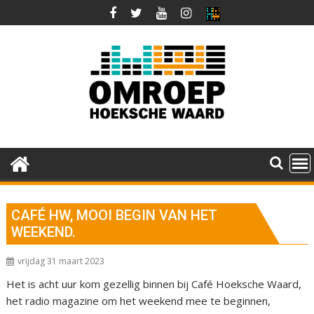
Ga
naar
de
inhoud
CAFÉ HW, MOOI BEGIN VAN HET
WEEKEND.
vrijdag 31 maart 2023
Het is acht uur kom gezellig binnen bij Café Hoeksche Waard,
het radio magazine om het weekend mee te beginnen,