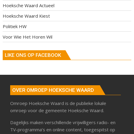
Hoeksche Waard Actueel
Hoeksche Waard Kiest
Politiek HW
Voor Wie Het Horen Wil
LIKE ONS OP FACEBOOK
OVER OMROEP HOEKSCHE WAARD
Omroep Hoeksche Waard is de publieke lokale
omroep voor de gemeente Hoeksche Waard.
Dagelijks maken verschillende vrijwilligers radio- en
TV-programma’s en online content, toegespitst op