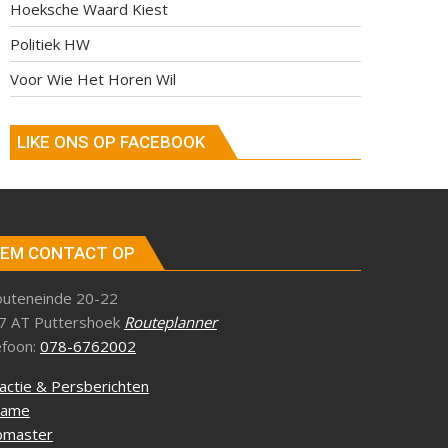
Hoeksche Waard Kiest
Politiek HW
Voor Wie Het Horen Wil
LIKE ONS OP FACEBOOK
EM CONTACT OP
outeneinde 20-22
7 AT Puttershoek
Routeplanner
efoon:
078-6762002
actie & Persberichten
lame
master