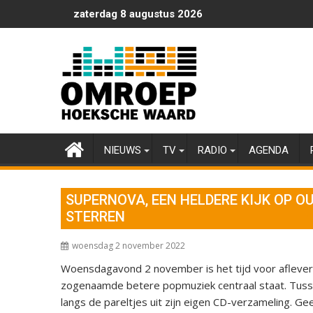
Ga
zaterdag 8 augustus 2026
naar
de
inhoud
NIEUWS
TV
RADIO
AGENDA
SUPERNOVA, EEN HELDERE KIJK OP O
STERREN
woensdag 2 november 2022
Woensdagavond 2 november is het tijd voor aflev
zogenaamde betere popmuziek centraal staat. Tus
langs de pareltjes uit zijn eigen CD-verzameling. G