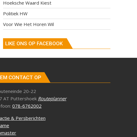
Hoeksche Waard Kiest
Politiek HW
Voor Wie Het Horen Wil
LIKE ONS OP FACEBOOK
EM CONTACT OP
outeneinde 20-22
7 AT Puttershoek
Routeplanner
efoon:
078-6762002
actie & Persberichten
lame
master