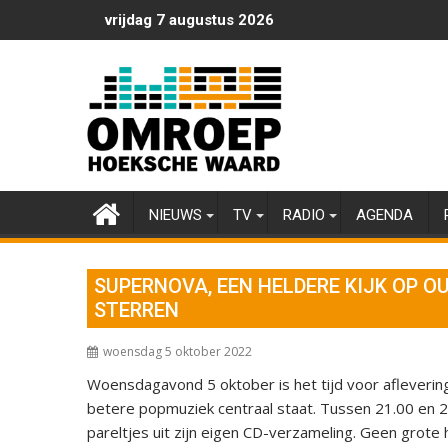
Ga
vrijdag 7 augustus 2026
naar
de
inhoud
NIEUWS
TV
RADIO
AGENDA
SUPERNOVA, EEN HELDERE KIJK OP O
STERREN
woensdag 5 oktober 2022
Woensdagavond 5 oktober is het tijd voor afleve
betere popmuziek centraal staat. Tussen 21.00 en
pareltjes uit zijn eigen CD-verzameling. Geen grote