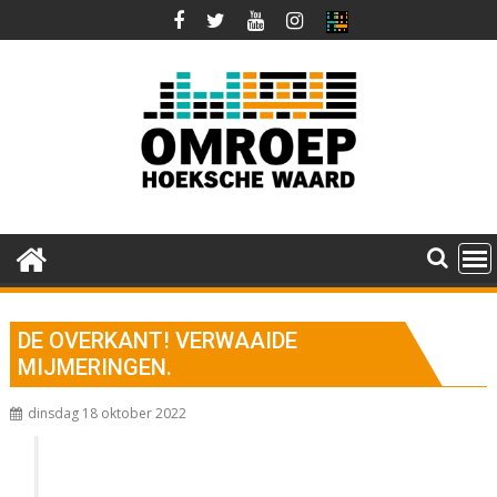
Ga
naar
de
inhoud
DE OVERKANT! VERWAAIDE
MIJMERINGEN.
dinsdag 18 oktober 2022