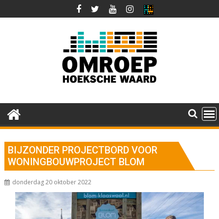
Ga
naar
de
inhoud
BIJZONDER PROJECTBORD VOOR
WONINGBOUWPROJECT BLOM
donderdag 20 oktober 2022