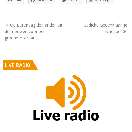
Print
Facebook
Twitter
WhatsApp
Berichtnavigatie
Op Burendag de handen uit
Gedicht: Gedenk aan je
de mouwen voor een
Schepper
groenere straat
LIVE RADIO