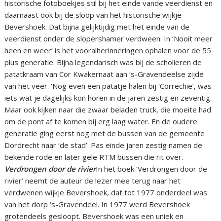
historische fotoboekjes stil bij het einde vande veerdienst en
daarnaast ook bij de sloop van het historische wijkje
Bevershoek. Dat bijna gelijktijdig met het einde van de
veerdienst onder de slopershamer verdween. In ‘Nooit meer
heen en weer’ is het vooralherinneringen ophalen voor de 55
plus generatie. Bijna legendarisch was bij de scholieren de
patatkraam van Cor Kwakernaat aan ‘s-Gravendeelse zijde
van het veer. ‘Nog even een patatje halen bij ‘Correchie’, was
iets wat je dagelijks kon horen in de jaren zestig en zeventig.
Maar ook kijken naar die zwaar beladen truck, die moeite had
om de pont af te komen bij erg laag water. En de oudere
generatie ging eerst nog met de bussen van de gemeente
Dordrecht naar ‘de stad’. Pas einde jaren zestig namen de
bekende rode en later gele RTM bussen die rit over.
Verdrongen door de rivier
In het boek ‘Verdrongen door de
rivier’ neemt de auteur de lezer mee terug naar het
verdwenen wijkje Bevershoek, dat tot 1977 onderdeel was
van het dorp ‘s-Gravendeel. In 1977 werd Bevershoek
grotendeels gesloopt. Bevershoek was een uniek en