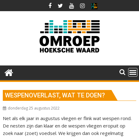
Ga
naar
de
inhoud
WESPENOVERLAST, WAT TE DOEN?
donderdag 25 augustus 2022
Net als elk jaar in augustus vliegen er flink wat wespen rond.
De nesten zijn dan klaar en de wespen vliegen eropuit op
zoek naar (zoet) voedsel. We krijgen dan ook regelmatig