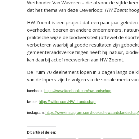
Wethouder Van Waveren – die al voor de vijfde kee
dat het thema van deze Oeverloop:
HW Zoemt
hoogs
HW Zoemt is een project dat een paar jaar geleden 
overheden, boeren en andere ondernemers, natuur
praktische wijze de biodiversiteit (oftewel de soor
verbeteren waarbij al goede resultaten zijn geboek
gemeenteraadsverkiezingen heeft hij natuur, biodiver
kan daarbij actief meewerken aan HW Zoemt.
De ruim 70 deelnemers lopen in 3 dagen langs de 
van de lopers zijn te volgen via de sociale media va
facebook:
https://www.facebook.com/hwlandschap
twitter:
https://twitter.com/HW_Landschap
instagram:
https://www.instagram.com/hoekschewaardslandschap/
Dit artikel delen: