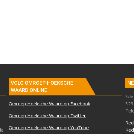
VOLG OMROEP HOEKSCHE
NE
WAARD ONLINE
Sch
Omroep Hoeksche Waard op Facebook
329
Tel
Omroep Hoeksche Waard op Twitter
Red
Omroep Hoeksche Waard op YouTube
de
Rec