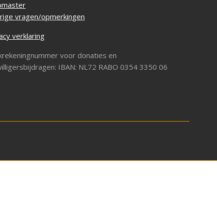
master
rige vragen/opmerkingen
acy verklaring
krekeningnummer voor donaties en
willigersbijdragen: IBAN: NL72 RABO 0354 3350 06