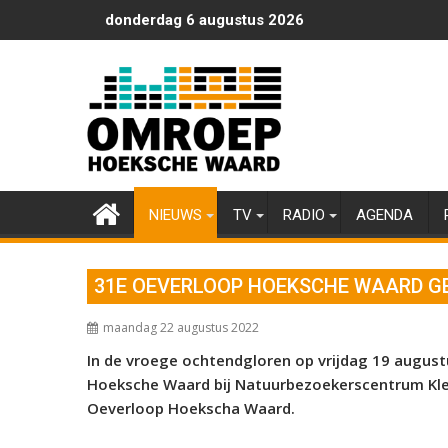
Ga
donderdag 6 augustus 2026
naar
de
inhoud
NIEUWS
TV
RADIO
AGENDA
31E OEVERLOOP HOEKSCHE WAARD G
maandag 22 augustus 2022
In de vroege ochtendgloren op vrijdag 19 augu
Hoeksche Waard bij Natuurbezoekerscentrum Klein
Oeverloop Hoekscha Waard.