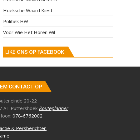
Hoeksche Waard Kiest
Politiek HW
Voor Wie Het Horen Wil
LIKE ONS OP FACEBOOK
EM CONTACT OP
outeneinde 20-22
7 AT Puttershoek
Routeplanner
efoon:
078-6762002
actie & Persberichten
lame