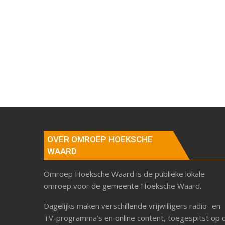
OVER OMROEP HOEKSCHE
WAARD
Omroep Hoeksche Waard is de publieke lokale
omroep voor de gemeente Hoeksche Waard.
Dagelijks maken verschillende vrijwilligers radio- en
TV-programma’s en online content, toegespitst op 