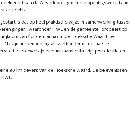
r deelneemt aan de Oeverloop – gaf in zijn openingswoord aan
t actueel is.
gestart is dat op heel praktische wijze in samenwerking tussen
verenigingen -waaronder HWL en de gemeente- probeert op
tenrijkdom van flora en fauna) in de Hoeksche Waard te
t. Na zijn herbenoeming als wethouder na de laatste
siteit, dierenwelzijn en duurzaamheid in zijn portefeuille en
kleine 80 km oevers van de Hoeksche Waard. De belevenissen
n HWL: