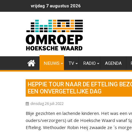
Ga
vrijdag 7 augustus 2026
naar
de
inhoud
NIEUWS
TV
RADIO
AGENDA
HEPPIE TOUR NAAR DE EFTELING BE
EEN ONVERGETELIJKE DAG
dinsdag 26 juli 2022
Blije gezichten en lachende kinderen. Het was een v
ouders/verzorgers) uit de Hoeksche Waard vanaf Sp
Efteling. Wethouder Robin Heij zwaaide ze ´s morgen