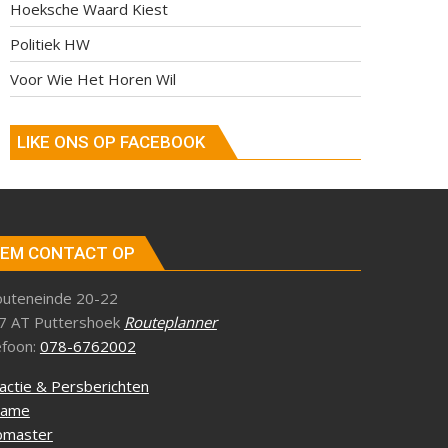
Hoeksche Waard Kiest
Politiek HW
Voor Wie Het Horen Wil
LIKE ONS OP FACEBOOK
EM CONTACT OP
outeneinde 20-22
7 AT Puttershoek
Routeplanner
efoon:
078-6762002
actie & Persberichten
lame
master