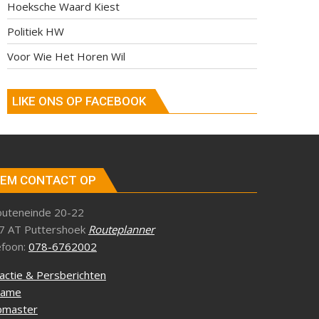
Hoeksche Waard Kiest
Politiek HW
Voor Wie Het Horen Wil
LIKE ONS OP FACEBOOK
EM CONTACT OP
outeneinde 20-22
7 AT Puttershoek
Routeplanner
efoon:
078-6762002
actie & Persberichten
lame
master