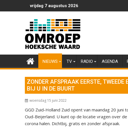
Ga
vrijdag 7 augustus 2026
naar
de
inhoud
NIEUWS
TV
RADIO
AGENDA
ZONDER AFSPRAAK EERSTE, TWEEDE 
BIJ U IN DE BUURT
woensdag 15 juni 2022
GGD Zuid-Holland Zuid opent van maandag 20 juni tot 
Oud-Beijerland. U kunt op de locatie vragen over de
corona halen. Dichtbij, gratis en zonder afspraak.