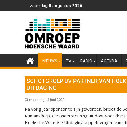
Ga
zaterdag 8 augustus 2026
naar
de
inhoud
NIEUWS
TV
RADIO
AGENDA
SCHOTGROEP BV PARTNER VAN HOE
UITDAGING
maandag 13 juni 2022
Na vorig jaar sponsor te zijn geworden, breidt de Sc
Numansdorp, die ondersteuning uit door voor drie 
Hoeksche Waardse Uitdaging koppelt vragen van sti