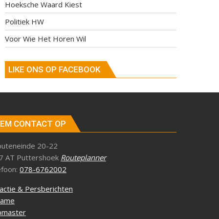
Hoeksche Waard Kiest
Politiek HW
Voor Wie Het Horen Wil
LIKE ONS OP FACEBOOK
EM CONTACT OP
outeneinde 20-22
7 AT Puttershoek
Routeplanner
efoon:
078-6762002
actie & Persberichten
lame
master