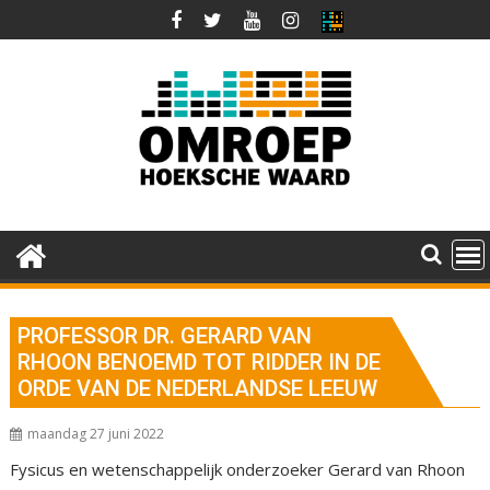
Ga
naar
de
inhoud
PROFESSOR DR. GERARD VAN
RHOON BENOEMD TOT RIDDER IN DE
ORDE VAN DE NEDERLANDSE LEEUW
maandag 27 juni 2022
Fysicus en wetenschappelijk onderzoeker Gerard van Rhoon