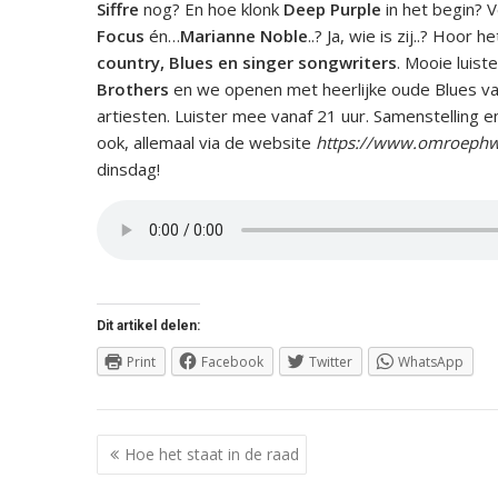
Siffre
nog? En hoe klonk
Deep Purple
in het begin? 
Focus
én…
Marianne Noble
..? Ja, wie is zij..? Hoor
country, Blues en singer songwriters
. Mooie luist
Brothers
en we openen met heerlijke oude Blues v
artiesten. Luister mee vanaf 21 uur. Samenstelling e
ook, allemaal via de website
https://www.omroephw
dinsdag!
Dit artikel delen:
Print
Facebook
Twitter
WhatsApp
Berichtnavigatie
Hoe het staat in de raad