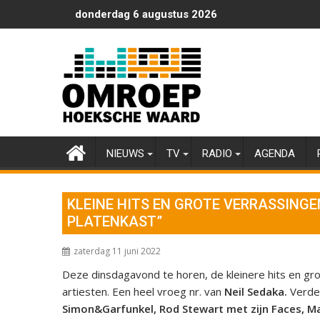
Ga
donderdag 6 augustus 2026
naar
de
inhoud
NIEUWS
TV
RADIO
AGENDA
KLEINE HITS EN GROTE VERRASSINGEN
PLATENKAST”
zaterdag 11 juni 2022
Deze dinsdagavond te horen, de kleinere hits en 
artiesten. Een heel vroeg nr. van
Neil Sedaka.
Verd
Simon&Garfunkel, Rod Stewart met zijn Faces, Ma