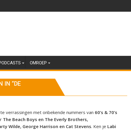
PODCASTS
OMROEP
 IN “DE
grote verrassingen met onbekende nummers van
60’s & 70’s
er
The Beach Boys en The Everly Brothers,
rty Wilde, George Harrison en Cat Stevens
. Ken je
Labi