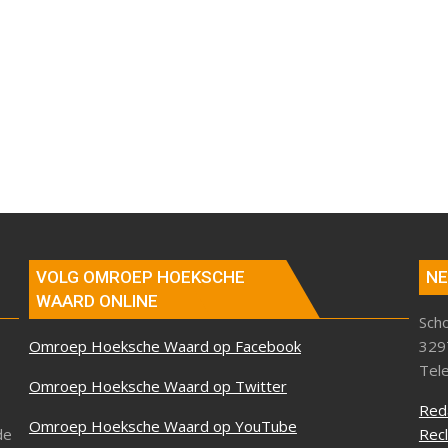
VOLG OMROEP HOEKSCHE
NE
WAARD ONLINE
Sch
Omroep Hoeksche Waard op Facebook
329
Tel
Omroep Hoeksche Waard op Twitter
Red
Omroep Hoeksche Waard op YouTube
de
Rec