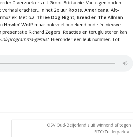
Verder 2 verzoek nrs uit Groot Brittannie. Van eigen bodem
 het verhaal erachter…In het 2e uur
Roots, Americana, Alt-
ermuziek. Met o.a.
Three Dog Night, Bread en The Allman
an
Howlin’ Wolf!
maar ook veel onbekend oude én nieuwe
n presentatie Richard Zegers. Reacties en terugluisteren kan
.nl/programma-gemist
. Hieronder een leuk nummer. Tot
OSV Oud-Beijerland sluit winnend af tegen
BZC/Zuiderpark