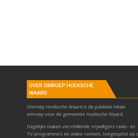
OVER OMROEP HOEKSCHE
WAARD
Omroep Hoeksche Waard is de publieke lokale
omroep voor de gemeente Hoeksche Waard.
Dagelijks maken verschillende vrijwilligers radio- en
TV-programma’s en online content, toegespitst op 