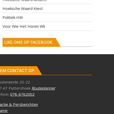
Hoeksche Waard Kiest
Politiek HW
Voor Wie Het Horen Wil
LIKE ONS OP FACEBOOK
EM CONTACT OP
outeneinde 20-22
7 AT Puttershoek
Routeplanner
efoon:
078-6762002
actie & Persberichten
lame