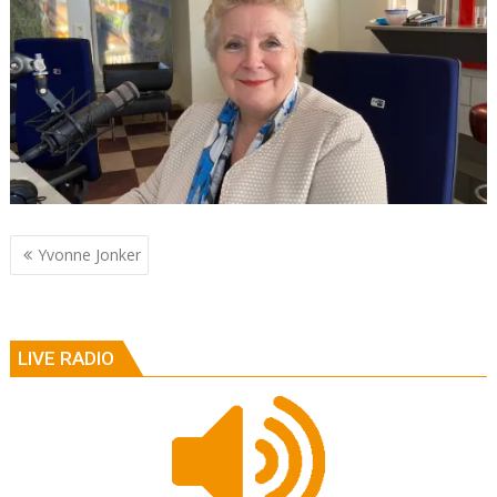
Berichtnavigatie
Yvonne Jonker
LIVE RADIO