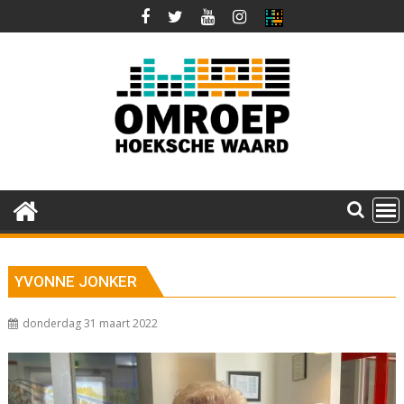
Ga
naar
de
inhoud
YVONNE JONKER
donderdag 31 maart 2022